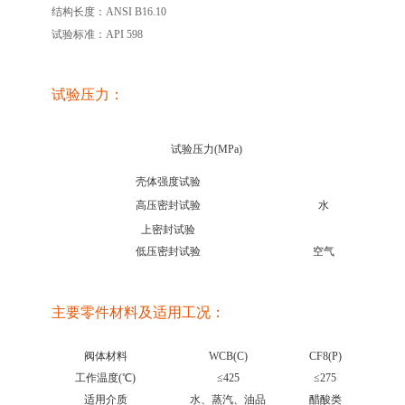
结构长度：ANSI B16.10
试验标准：API 598
试验压力：
试验压力(MPa)
壳体强度试验
高压密封试验
水
上密封试验
低压密封试验
空气
主要零件材料及适用工况：
阀体材料
WCB(C)
CF8(P)
CF8M(
工作温度(℃)
≤425
≤275
≤275
适用介质
水、蒸汽、油品
醋酸类
醋酸