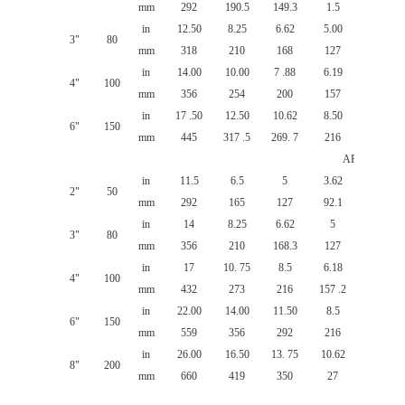
mm
292
190.5
149.3
1.5
25.5
in
12.50
8.25
6.62
5.00
1.12
3"
80
mm
318
210
168
127
29
in
14.00
10.00
7 .88
6.19
1.25
4"
100
mm
356
254
200
157
32
in
17 .50
12.50
10.62
8.50
1.44
6"
150
mm
445
317 .5
269. 7
216
37
API 600Lb
in
11.5
6.5
5
3.62
1
2"
50
mm
292
165
127
92.1
26
in
14
8.25
6.62
5
1.25
3"
80
mm
356
210
168.3
127
32
in
17
10. 75
8.5
6.18
1.5
4"
100
mm
432
273
216
157 .2
38.1
in
22.00
14.00
11.50
8.5
1.87
6"
150
mm
559
356
292
216
48
in
26.00
16.50
13. 75
10.62
2.18
8"
200
mm
660
419
350
27
55.6