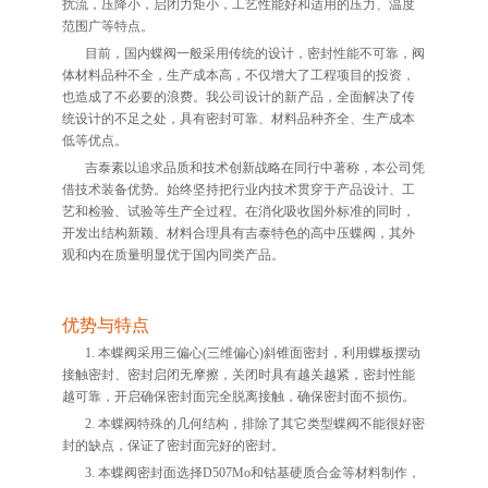
扰流，压降小，启闭力矩小，工艺性能好和适用的压力、温度
范围广等特点。
目前，国内蝶阀一般采用传统的设计，密封性能不可靠，阀
体材料品种不全，生产成本高，不仅增大了工程项目的投资，
也造成了不必要的浪费。我公司设计的新产品，全面解决了传
统设计的不足之处，具有密封可靠、材料品种齐全、生产成本
低等优点。
吉泰素以追求品质和技术创新战略在同行中著称，本公司凭
借技术装备优势。始终坚持把行业内技术贯穿于产品设计、工
艺和检验、试验等生产全过程。在消化吸收国外标准的同时，
开发出结构新颖、材料合理具有吉泰特色的高中压蝶阀，其外
观和内在质量明显优于国内同类产品。
优势与特点
1. 本蝶阀采用三偏心(三维偏心)斜锥面密封，利用蝶板摆动
接触密封、密封启闭无摩擦，关闭时具有越关越紧，密封性能
越可靠，开启确保密封面完全脱离接触，确保密封面不损伤。
2. 本蝶阀特殊的几何结构，排除了其它类型蝶阀不能很好密
封的缺点，保证了密封面完好的密封。
3. 本蝶阀密封面选择D507Mo和钴基硬质合金等材料制作，