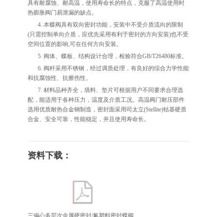
具有耐腐蚀、耐高温，使用寿命长的特点，克服了高温使用时
热膨胀阀门易泄漏的缺点。
4. 本蝶阀具有双向密封功能，安装中不受介质流向的限制
(只需控制单向介质，应优先采用有利于密封的方向安装)也不受
空间位置的影响,可在任何方向安装。
5. 阀体、蝶板、结构设计合理，检验符合GB/T26480标准。
6. 阀杆采用不锈钢，经过调质处理，有良好的综合力学性能
和抗腐蚀性、抗擦伤性。
7. 材料品种齐全，填料、垫片可根据用户不同要求合理选
配，能适用于各种压力，温度及介质工况。高温阀门耐压部件
选用优质耐热合金钢制造，密封面采用司太立(Stellite)钴基硬质
合金、安全可靠，性能稳定，并且使用寿命长。
资料下载：
三偏心多层次金属硬密封/氟塑料密封蝶阀